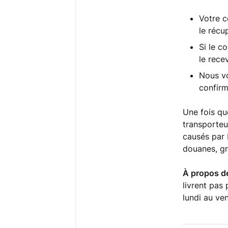
Votre c
le récu
Si le c
le rece
Nous vo
confirm
Une fois qu
transporteu
causés par 
douanes, gr
À propos de
livrent pas
lundi au ve